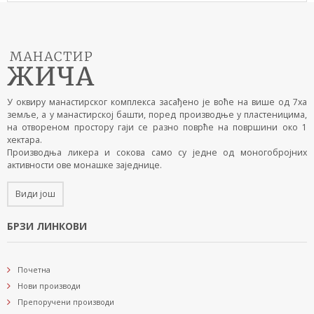
У оквиру манастирског комплекса засађено је воће на више од 7ха
земље, а у манастирској башти, поред производње у пластеницима,
на отвореном простору гаји се разно поврће на површини око 1
хектара.
Производња ликера и сокова само су једне од моногобројних
активности ове монашке заједнице.
Види још
БРЗИ ЛИНКОВИ
Почетна
Нови производи
Препоручени производи