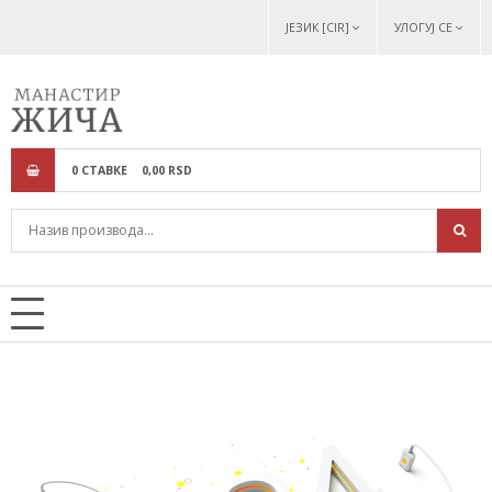
ЈЕЗИК [CIR]
УЛОГУЈ СЕ
0
СТАВКЕ
0,
00
RSD