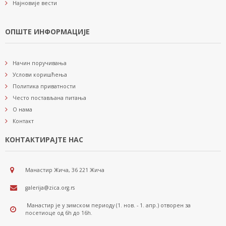
Најновије вести
ОПШТЕ ИНФОРМАЦИЈЕ
Начин поручивања
Услови коришћења
Политика приватности
Често постављана питања
О нама
Контакт
КОНТАКТИРАЈТЕ НАС
Манастир Жича, 36 221 Жича
galerija@zica.org.rs
Манастир је у зимском периоду (1. нов. - 1. апр.) отворен за
посетиоце од 6h до 16h.