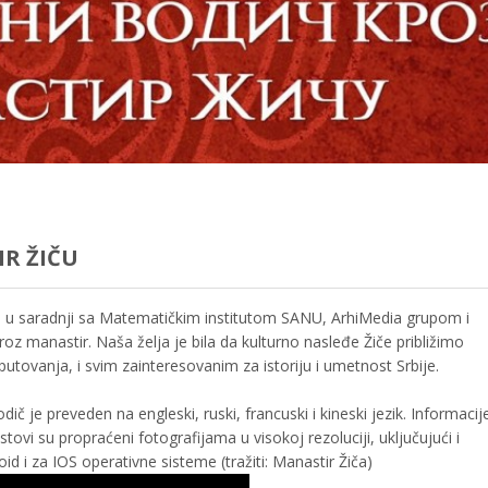
IR ŽIČU
e u saradnji sa Matematičkim institutom SANU, ArhiMedia grupom i
oz manastir. Naša želja je bila da kulturno nasleđe Žiče približimo
 putovanja, i svim zainteresovanim za istoriju i umetnost Srbije.
odič je preveden na engleski, ruski, francuski i kineski jezik. Informacij
tovi su propraćeni fotografijama u visokoj rezoluciji, uključujući i
oid i za IOS operativne sisteme (tražiti: Manastir Žiča)