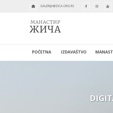
GALERIJA@ZICA.ORG.RS
POČETNA
IZDAVAŠTVO
MANASTI
DIGI