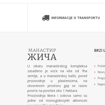
INFORMACIJE O TRANSPORTU
BRZI 
U okviru manastirskog kompleksa
Poče
zasađeno je voće na više od 7ha
Novi 
zemlje, a u manastirskoj bašti, pored
Prepo
proizvodnje u plastenicima, na
Najno
otvorenom prostoru gaji se razno
povrće na površini oko 1 hektara.
Proizvodnja likera i sokova samo su
jedne od monogobrojnih aktivnosti