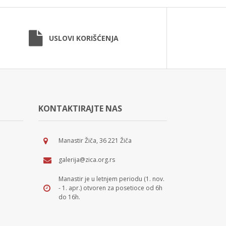
USLOVI KORIŠĆENJA
KONTAKTIRAJTE NAS
Manastir Žiča, 36 221 Žiča
galerija@zica.org.rs
Manastir je u letnjem periodu (1. nov.
- 1. apr.) otvoren za posetioce od 6h
do 16h.