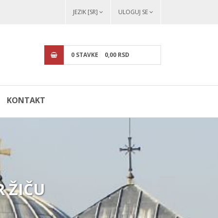
JEZIK [SR]
ULOGUJ SE
0
STAVKE
0,
00
RSD
KONTAKT
 ŽIČU