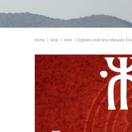
Home
Vesti
Vesti
Digitalni vodič kroz Manastir Žič