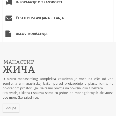
INFORMACIJE O TRANSPORTU
ČESTO POSTAVLJANA PITANJA
USLOVI KORIŠĆENJA
U okviru manastirskog kompleksa zasađeno je voće na više od 7ha
zemlje, a u manastirskoj bašti, pored proizvodnje u plastenicima, na
otvorenom prostoru gaji se razno povrće na površini oko 1 hektara.
Proizvodnja likera i sokova samo su jedne od monogobrojnih aktivnosti
ove monaške zajednice.
Vidi još