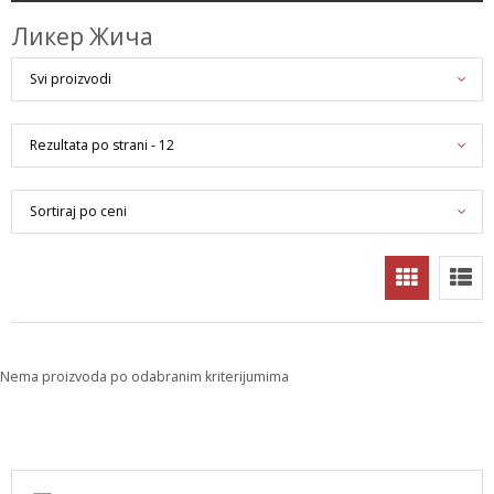
Ликер Жича
Nema proizvoda po odabranim kriterijumima