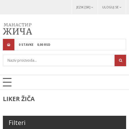
JEZIK [SR]
ULOGUJ SE
0
STAVKE
0,
00
RSD
LIKER ŽIČA
Filteri